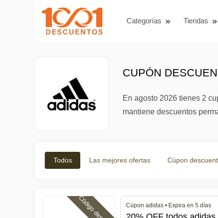
Categorías
Tiendas
CUPÓN DESCUENT
En agosto 2026 tienes 2 cup
mantiene descuentos permane
Todos
Las mejores ofertas
Cúpon descuen
Código descuento
Cúpon adidas •
Expira en 5 días
20% OFF todos adidas i