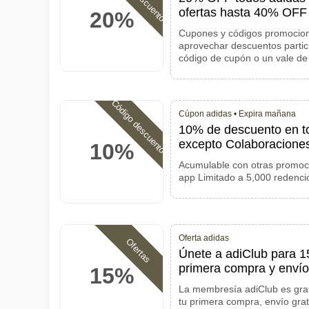
ofertas hasta 40% OFF
20%
Cupones y códigos promocion
aprovechar descuentos partic
código de cupón o un vale d
Código descuento
Cúpon adidas •
Expira mañana
10% de descuento en to
excepto Colaboracione
10%
Acumulable con otras promocio
app Limitado a 5,000 redenc
Oferta adidas
Ofertas
Únete a adiClub para 1
primera compra y envío 
15%
La membresía adiClub es grat
tu primera compra, envío grat