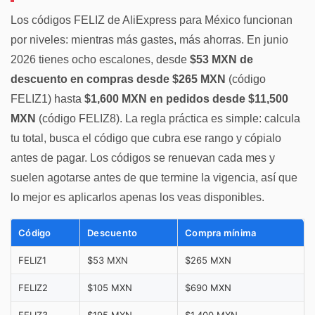
Los códigos FELIZ de AliExpress para México funcionan
por niveles: mientras más gastes, más ahorras. En junio
2026 tienes ocho escalones, desde
$53 MXN de
descuento en compras desde $265 MXN
(código
FELIZ1) hasta
$1,600 MXN en pedidos desde $11,500
MXN
(código FELIZ8). La regla práctica es simple: calcula
tu total, busca el código que cubra ese rango y cópialo
antes de pagar. Los códigos se renuevan cada mes y
suelen agotarse antes de que termine la vigencia, así que
lo mejor es aplicarlos apenas los veas disponibles.
Código
Descuento
Compra mínima
FELIZ1
$53 MXN
$265 MXN
FELIZ2
$105 MXN
$690 MXN
FELIZ3
$195 MXN
$1,400 MXN