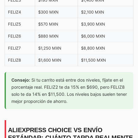
FELIZ4
$300 MXN
$2,100 MXN
FELIZ5
$570 MXN
$3,900 MXN
FELIZ6
$880 MXN
$6,000 MXN
FELIZ7
$1,250 MXN
$8,800 MXN
FELIZ8
$1,600 MXN
$11,500 MXN
Consejo:
Si tu carrito está entre dos niveles, fíjate en el
porcentaje real. FELIZ2 te da 15% en $690, pero FELIZ8
solo te da 14% en $11,500. Los niveles bajos suelen tener
mejor proporción de ahorro.
ALIEXPRESS CHOICE VS ENVÍO
ESTÁNDAR: CUÁNTO TARDA REALMENTE