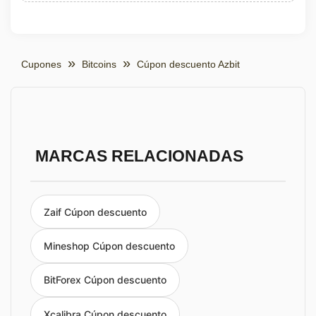
Cupones
Bitcoins
Cúpon descuento Azbit
MARCAS RELACIONADAS
Zaif Cúpon descuento
Mineshop Cúpon descuento
BitForex Cúpon descuento
Xcalibra Cúpon descuento