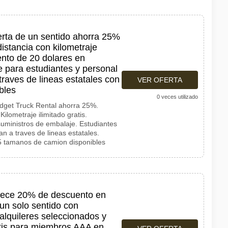
erta de un sentido ahorra 25%
istancia con kilometraje
uento de 20 dolares en
e para estudiantes y personal
traves de lineas estatales con
VER OFERTA
bles
0 veces utilizado
udget Truck Rental ahorra 25%.
ilometraje ilimitado gratis.
uministros de embalaje. Estudiantes
n a traves de lineas estatales.
5 tamanos de camion disponibles
frece 20% de descuento en
un solo sentido con
 alquileres seleccionados y
atis para miembros AAA en