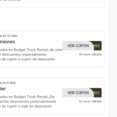
a en 10 días
amiones
VER CÚPON
56000256859
ales en Budget Truck Rental ¡de esta
r descuentos especialmente
40 veces utilizado
go de cupón o cupón de descuento
a en 5 días
ler
VER CÚPON
D436201
ales en Budget Truck Rental ¡De
echar descuentos particularmente
10 veces utilizado
go de cupón o vale de descuento