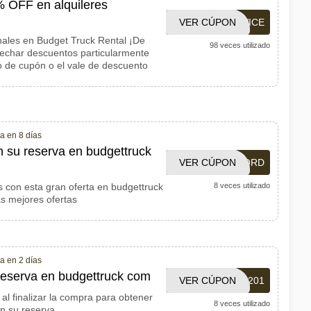
% OFF en alquileres
VER CÚPON
SERVICE
ales en Budget Truck Rental ¡De
98 veces utilizado
echar descuentos particularmente
o de cupón o el vale de descuento
a en 8 días
 su reserva en budgettruck
VER CÚPON
USMILORD
 con esta gran oferta en budgettruck
8 veces utilizado
as mejores ofertas
a en 2 días
eserva en budgettruck com
VER CÚPON
N006201
al finalizar la compra para obtener
8 veces utilizado
n su reserva