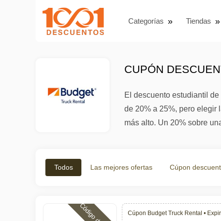
Categorías
Tiendas
CUPÓN DESCUENT
El descuento estudiantil de
de 20% a 25%, pero elegir 
más alto. Un 20% sobre una
Todos
Las mejores ofertas
Cúpon descuen
Cúpon Budget Truck Rental •
Expir