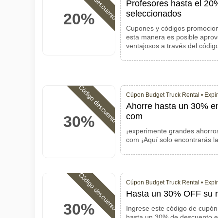
Código descuento
Profesores hasta el 20
seleccionados
20%
Cupones y códigos promocion
esta manera es posible aprov
ventajosos a través del códig
Código descuento
Cúpon Budget Truck Rental •
Expir
Ahorre hasta un 30% en
com
30%
¡experimente grandes ahorros
com ¡Aquí solo encontrarás l
Código descuento
Cúpon Budget Truck Rental •
Expir
Hasta un 30% OFF su r
30%
Ingrese este código de cupón 
hasta un 30% de descuento e