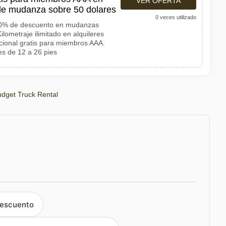
VER OFERTA
de mudanza sobre 50 dolares
0 veces utilizado
20% de descuento en mudanzas
ilometraje ilimitado en alquileres
cional gratis para miembros AAA.
s de 12 a 26 pies
dget Truck Rental
descuento