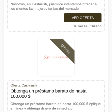
Nosotros, en Cashrush, ¡siempre intentamos ofrecer a
los clientes las mejores tarifas del mercado
VER OFERTA
16 veces utilizado
Ofertas
Oferta Cashrush
Obtenga un préstamo barato de hasta
100,000 $
Obtenga un préstamo barato de hasta 100,000 $ Aplique
en línea y obtenga dinero de inmediato