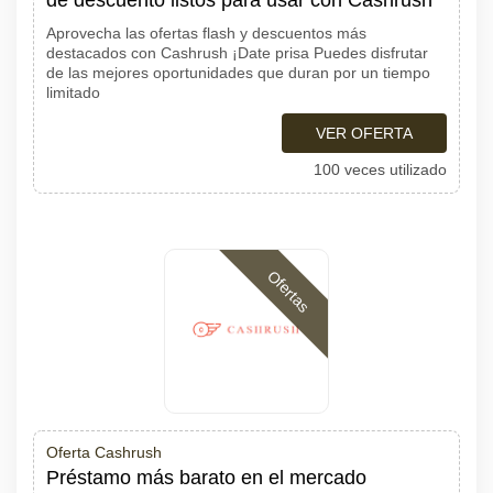
de descuento listos para usar con Cashrush
Aprovecha las ofertas flash y descuentos más
destacados con Cashrush ¡Date prisa Puedes disfrutar
de las mejores oportunidades que duran por un tiempo
limitado
VER OFERTA
100 veces utilizado
Ofertas
Oferta Cashrush
Préstamo más barato en el mercado