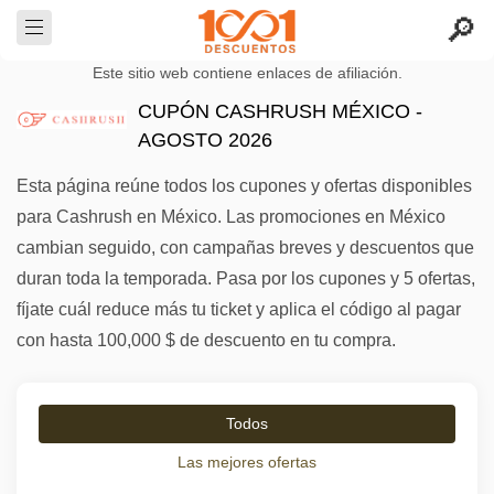
Este sitio web contiene enlaces de afiliación.
CUPÓN CASHRUSH MÉXICO -
AGOSTO 2026
Esta página reúne todos los cupones y ofertas disponibles
para Cashrush en México. Las promociones en México
cambian seguido, con campañas breves y descuentos que
duran toda la temporada. Pasa por los cupones y 5 ofertas,
fíjate cuál reduce más tu ticket y aplica el código al pagar
con hasta 100,000 $ de descuento en tu compra.
Todos
Las mejores ofertas