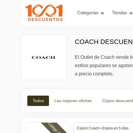
Categorías
Tiendas
COACH DESCUENT
El Outlet de Coach vende b
estilos populares se agota
a precio completo.
Todos
Las mejores ofertas
Cúpon descuen
Cúpon Coach •
Expira en 5 días