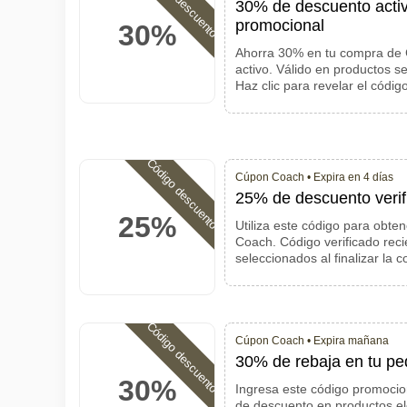
Código descuento
30% de descuento acti
promocional
30%
Ahorra 30% en tu compra de 
activo. Válido en productos se
Haz clic para revelar el códig
Código descuento
Cúpon Coach •
Expira en 4 días
25% de descuento verif
25%
Utiliza este código para obt
Coach. Código verificado rec
seleccionados al finalizar la 
Código descuento
Cúpon Coach •
Expira mañana
30% de rebaja en tu pe
30%
Ingresa este código promocion
de descuento en productos el