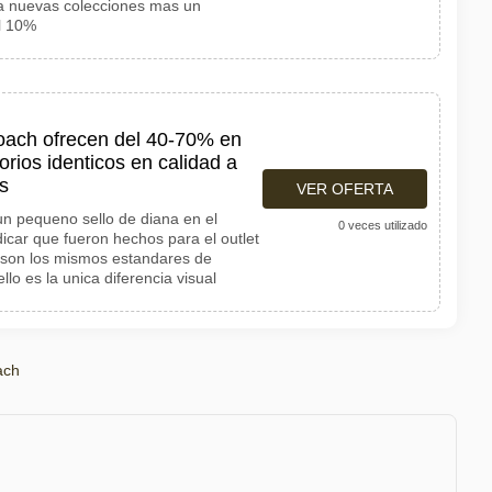
 a nuevas colecciones mas un
l 10%
Coach ofrecen del 40-70% en
orios identicos en calidad a
es
VER OFERTA
 un pequeno sello de diana en el
0 veces utilizado
dicar que fueron hechos para el outlet
s son los mismos estandares de
llo es la unica diferencia visual
ach