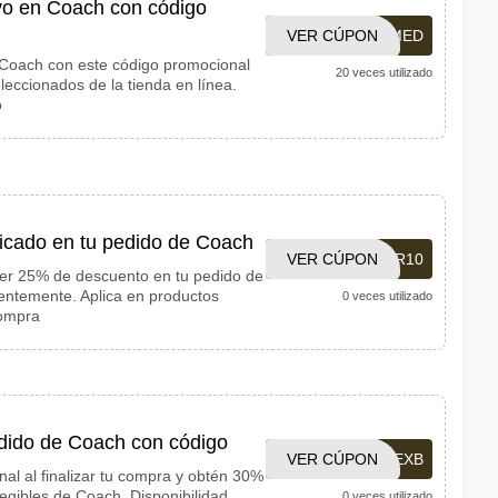
vo en Coach con código
VER CÚPON
CHARMED
Coach con este código promocional
20 veces utilizado
leccionados de la tienda en línea.
o
icado en tu pedido de Coach
VER CÚPON
CYBER10
ener 25% de descuento en tu pedido de
ientemente. Aplica en productos
0 veces utilizado
compra
dido de Coach con código
VER CÚPON
ALEXB
al al finalizar tu compra y obtén 30%
egibles de Coach. Disponibilidad
0 veces utilizado