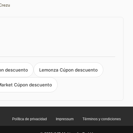
Crezu
on descuento
Lemonza Cúpon descuento
arket Cúpon descuento
Política de privacidad
Impressum
Términos y condiciones