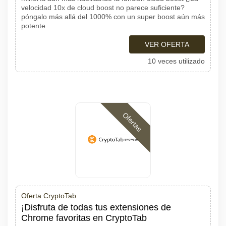
velocidad 10x de cloud boost no parece suficiente?
póngalo más allá del 1000% con un super boost aún más
potente
VER OFERTA
10 veces utilizado
Ofertas
Oferta CryptoTab
¡Disfruta de todas tus extensiones de
Chrome favoritas en CryptoTab