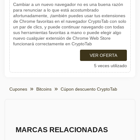
Cambiar a un nuevo navegador no es una buena razón
para renunciar a lo que está acostumbrado
afortunadamente, ¡también puedes usar tus extensiones
de Chrome favoritas en el navegador CryptoTab con solo
un par de clics, y puede continuar navegando con todas
sus herramientas favoritas a mano o puede elegir algo
nuevo cualquier extensión de Chrome Web Store
funcionará correctamente en CryptoTab
VER OFERTA
5 veces utilizado
Cupones
Bitcoins
Cúpon descuento CryptoTab
MARCAS RELACIONADAS