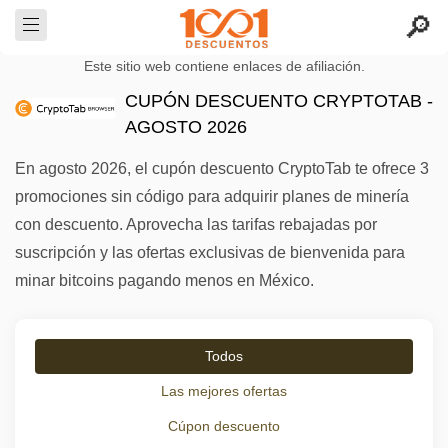
Este sitio web contiene enlaces de afiliación.
CUPÓN DESCUENTO CRYPTOTAB -
AGOSTO 2026
En agosto 2026, el cupón descuento CryptoTab te ofrece 3
promociones sin código para adquirir planes de minería
con descuento. Aprovecha las tarifas rebajadas por
suscripción y las ofertas exclusivas de bienvenida para
minar bitcoins pagando menos en México.
Todos
Las mejores ofertas
Cúpon descuento