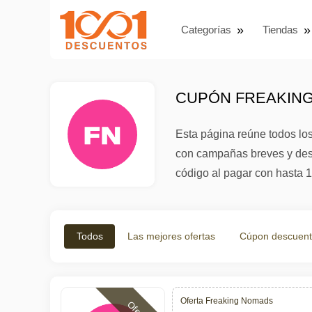
Categorías
Tiendas
CUPÓN FREAKING
Esta página reúne todos lo
con campañas breves y descu
código al pagar con hasta 1
Todos
Las mejores ofertas
Cúpon descuen
Oferta Freaking Nomads