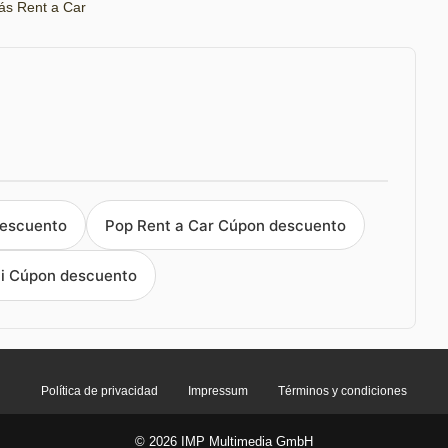
s Rent a Car
descuento
Pop Rent a Car Cúpon descuento
i Cúpon descuento
Política de privacidad
Impressum
Términos y condiciones
© 2026 IMP Multimedia GmbH