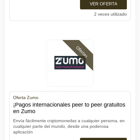
VER OFERTA
2 veces utilizado
Ofertas
Oferta Zumo
¡Pagos internacionales peer to peer gratuitos
en Zumo
Envía fácilmente criptomonedas a cualquier persona, en
cualquier parte del mundo, desde una poderosa
aplicación