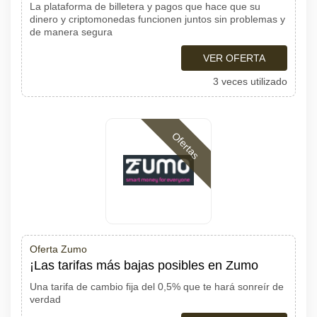
La plataforma de billetera y pagos que hace que su
dinero y criptomonedas funcionen juntos sin problemas y
de manera segura
VER OFERTA
3 veces utilizado
Ofertas
Oferta Zumo
¡Las tarifas más bajas posibles en Zumo
Una tarifa de cambio fija del 0,5% que te hará sonreír de
verdad