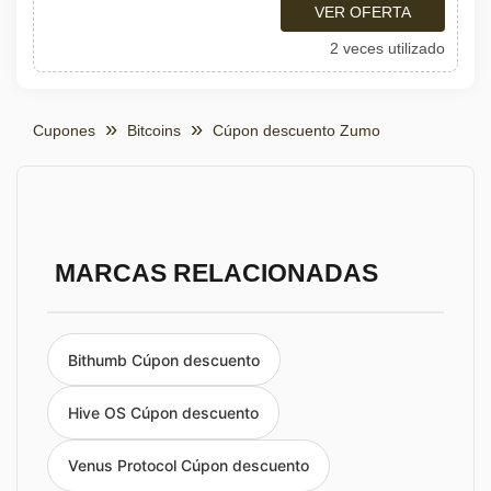
VER OFERTA
2 veces utilizado
Cupones
Bitcoins
Cúpon descuento Zumo
MARCAS RELACIONADAS
Bithumb Cúpon descuento
Hive OS Cúpon descuento
Venus Protocol Cúpon descuento