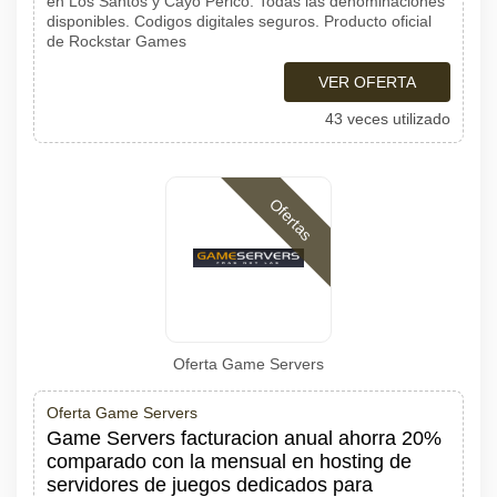
en Los Santos y Cayo Perico. Todas las denominaciones
disponibles. Codigos digitales seguros. Producto oficial
de Rockstar Games
VER OFERTA
43 veces utilizado
Ofertas
Oferta Game Servers
Oferta Game Servers
Game Servers facturacion anual ahorra 20%
comparado con la mensual en hosting de
servidores de juegos dedicados para