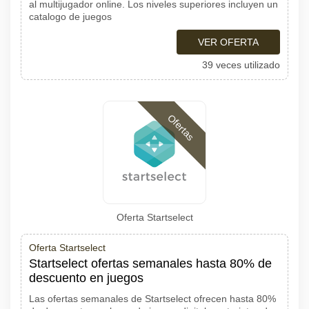
al multijugador online. Los niveles superiores incluyen un
catalogo de juegos
VER OFERTA
39 veces utilizado
Ofertas
Oferta Startselect
Oferta Startselect
Startselect ofertas semanales hasta 80% de
descuento en juegos
Las ofertas semanales de Startselect ofrecen hasta 80%