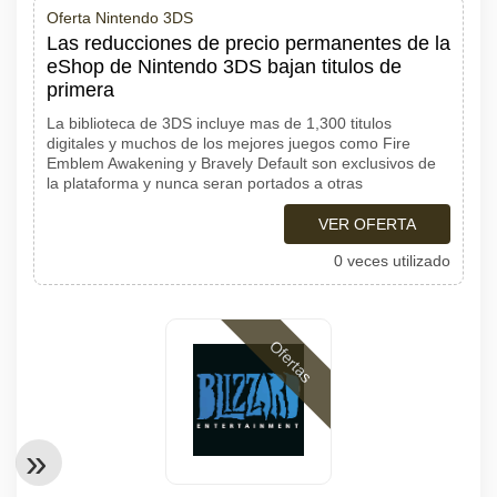
Oferta Nintendo 3DS
Las reducciones de precio permanentes de la
eShop de Nintendo 3DS bajan titulos de
primera
La biblioteca de 3DS incluye mas de 1,300 titulos
digitales y muchos de los mejores juegos como Fire
Emblem Awakening y Bravely Default son exclusivos de
la plataforma y nunca seran portados a otras
VER OFERTA
0 veces utilizado
Ofertas