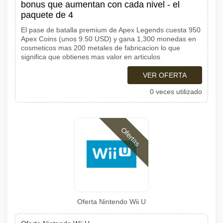
bonus que aumentan con cada nivel - el
paquete de 4
El pase de batalla premium de Apex Legends cuesta 950
Apex Coins (unos 9.50 USD) y gana 1,300 monedas en
cosmeticos mas 200 metales de fabricacion lo que
significa que obtienes mas valor en articulos
VER OFERTA
0 veces utilizado
Ofertas
Oferta Nintendo Wii U