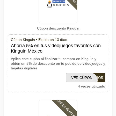
Cúpon descuento Kinguin
Cúpon Kinguin •
Expira en 13 días
Ahorra 5% en tus videojuegos favoritos con
Kinguin México
Aplica este cupón al finalizar tu compra en Kinguin y
obtén un 5% de descuento en tu pedido de videojuegos y
tarjetas digitales
VER CÚPON
JULIO5
4 veces utilizado
Código descuento