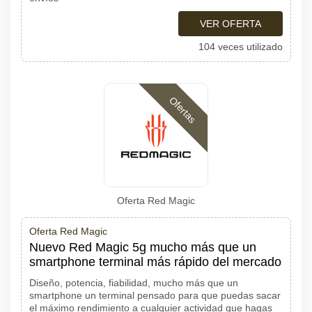
VER OFERTA
104 veces utilizado
Ofertas
Oferta Red Magic
Oferta Red Magic
Nuevo Red Magic 5g mucho más que un
smartphone terminal más rápido del mercado
Diseño, potencia, fiabilidad, mucho más que un
smartphone un terminal pensado para que puedas sacar
el máximo rendimiento a cualquier actividad que hagas