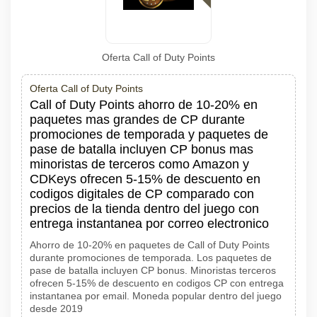
Oferta Call of Duty Points
Oferta Call of Duty Points
Call of Duty Points ahorro de 10-20% en
paquetes mas grandes de CP durante
promociones de temporada y paquetes de
pase de batalla incluyen CP bonus mas
minoristas de terceros como Amazon y
CDKeys ofrecen 5-15% de descuento en
codigos digitales de CP comparado con
precios de la tienda dentro del juego con
entrega instantanea por correo electronico
Ahorro de 10-20% en paquetes de Call of Duty Points
durante promociones de temporada. Los paquetes de
pase de batalla incluyen CP bonus. Minoristas terceros
ofrecen 5-15% de descuento en codigos CP con entrega
instantanea por email. Moneda popular dentro del juego
desde 2019