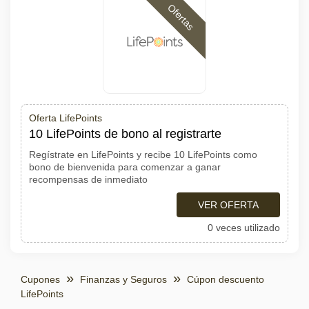
Ofertas
Oferta LifePoints
10 LifePoints de bono al registrarte
Regístrate en LifePoints y recibe 10 LifePoints como
bono de bienvenida para comenzar a ganar
recompensas de inmediato
VER OFERTA
0 veces utilizado
Cupones
Finanzas y Seguros
Cúpon descuento
LifePoints