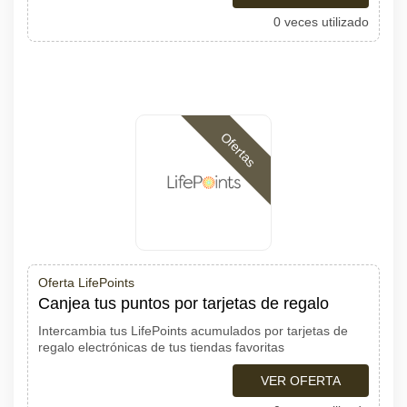
0 veces utilizado
Ofertas
Oferta LifePoints
Canjea tus puntos por tarjetas de regalo
Intercambia tus LifePoints acumulados por tarjetas de
regalo electrónicas de tus tiendas favoritas
VER OFERTA