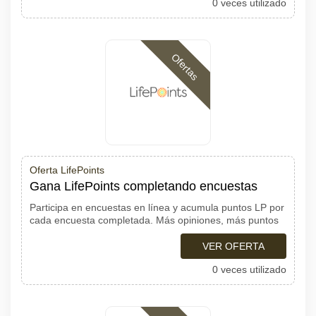
0 veces utilizado
Ofertas
Oferta LifePoints
Gana LifePoints completando encuestas
Participa en encuestas en línea y acumula puntos LP por
cada encuesta completada. Más opiniones, más puntos
VER OFERTA
0 veces utilizado