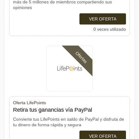
más de 5 millones de miembros compartiendo sus
opiniones
VER OFERTA
0 veces utilizado
Ofertas
Oferta LifePoints
Retira tus ganancias vía PayPal
Convierte tus LifePoints en saldo de PayPal y disfruta de
tu dinero de forma rápida y segura
VER OFERTA