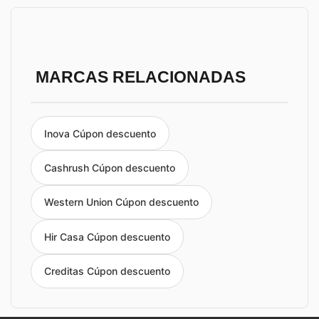
MARCAS RELACIONADAS
Inova Cúpon descuento
Cashrush Cúpon descuento
Western Union Cúpon descuento
Hir Casa Cúpon descuento
Creditas Cúpon descuento