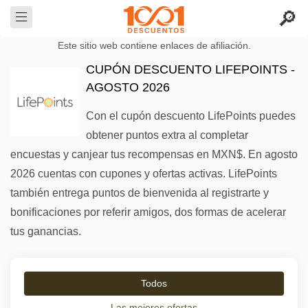
Este sitio web contiene enlaces de afiliación.
CUPÓN DESCUENTO LIFEPOINTS -
AGOSTO 2026
Con el cupón descuento LifePoints puedes
obtener puntos extra al completar
encuestas y canjear tus recompensas en MXN$. En agosto
2026 cuentas con cupones y ofertas activas. LifePoints
también entrega puntos de bienvenida al registrarte y
bonificaciones por referir amigos, dos formas de acelerar
tus ganancias.
Todos
Las mejores ofertas